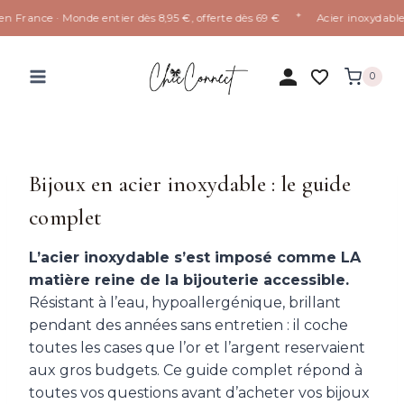
✦
n France · Monde entier dès 8,95 €, offerte dès 69 €
Acier inoxydable 
Aller
au
0
contenu
Bijoux en acier inoxydable : le guide
complet
L’acier inoxydable s’est imposé comme LA
matière reine de la bijouterie accessible.
Résistant à l’eau, hypoallergénique, brillant
pendant des années sans entretien : il coche
toutes les cases que l’or et l’argent reservaient
aux gros budgets. Ce guide complet répond à
toutes vos questions avant d’acheter vos bijoux