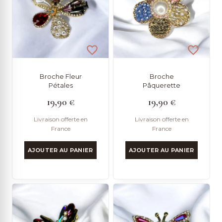
ancien
Broche Fleur
Broche
Pétales
Pâquerette
19,90
€
19,90
€
Livraison offerte en
Livraison offerte en
France
France
AJOUTER AU PANIER
AJOUTER AU PANIER