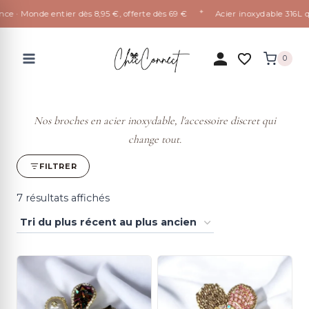
✦
· Monde entier dès 8,95 €, offerte dès 69 €
Acier inoxydable 316L qui n
Aller
au
0
contenu
Nos broches en acier inoxydable, l'accessoire discret qui
change tout.
FILTRER
Trié
7 résultats affichés
du
plus
récent
au
plus