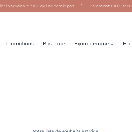
✦
er inoxydable 316L qui ne ternit pas
Paiement 100% sécuris
Promotions
Boutique
Bijoux Femme
Bij
Votre liste de souhaits est vide.