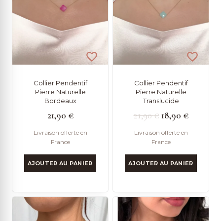
Collier Pendentif
Collier Pendentif
Pierre Naturelle
Pierre Naturelle
Bordeaux
Translucide
Le
Le
21,90
€
21,90
€
18,90
€
prix
prix
Livraison offerte en
Livraison offerte en
France
France
initial
actuel
était :
est :
AJOUTER AU PANIER
AJOUTER AU PANIER
21,90 €.
18,90 €.