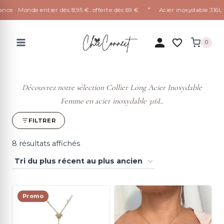
✦
 · Monde entier dès 8,95 €, offerte dès 69 €
Acier inoxydable 316L qui 
Aller
au
0
contenu
Découvrez notre sélection Collier Long Acier Inoxydable
Femme en acier inoxydable 316L.
FILTRER
Trié
8 résultats affichés
du
plus
récent
Promo
au
plus