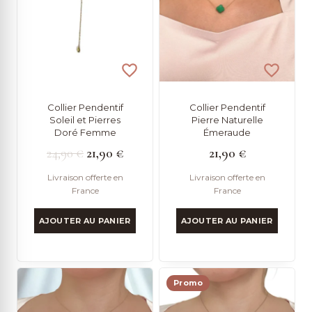
ancien
Collier Pendentif
Collier Pendentif
Soleil et Pierres
Pierre Naturelle
Doré Femme
Émeraude
Le
Le
24,90
€
21,90
€
21,90
€
prix
prix
Livraison offerte en
Livraison offerte en
France
France
initial
actuel
était :
est :
AJOUTER AU PANIER
AJOUTER AU PANIER
24,90 €.
21,90 €.
Promo