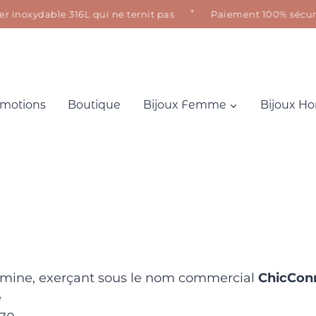
✦
 inoxydable 316L qui ne ternit pas
Paiement 100% sécurisé 
motions
Boutique
Bijoux Femme
Bijoux 
ne, exerçant sous le nom commercial
ChicCon
e