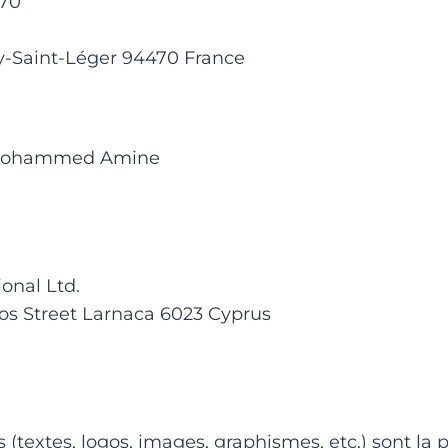
370
y-Saint-Léger 94470 France
Mohammed Amine
onal Ltd.
nos Street Larnaca 6023 Cyprus
 (textes, logos, images, graphismes, etc.) sont la