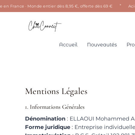
✦
 en France · Monde entier dès 8,95 €, offerte dès 69 €
Acier
Aller
au
contenu
Accueil
Nouveautés
Pro
Mentions Légales
1. Informations Générales
Dénomination
: ELLAOUI Mohammed Ami
Forme juridique
: Entreprise individuell