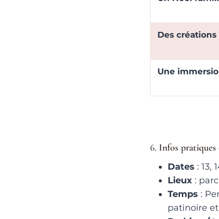
Des créations
Une immersio
6.
Infos pratiques 
Dates
: 13,
Lieux
: par
Temps
: Pe
patinoire e