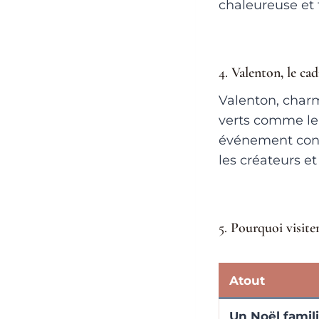
chaleureuse et f
4.
Valenton, le ca
Valenton, cha
verts comme le 
événement conviv
les créateurs e
5.
Pourquoi visite
Atout
Un Noël famil