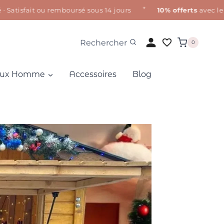
✦
sfait ou remboursé sous 14 jours
10% offerts
avec le cod
Rechercher
0
oux Homme
Accessoires
Blog