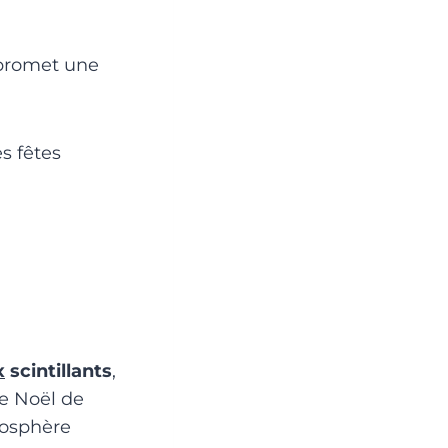
 promet une
s fêtes
x
scintillants
,
de Noël de
mosphère