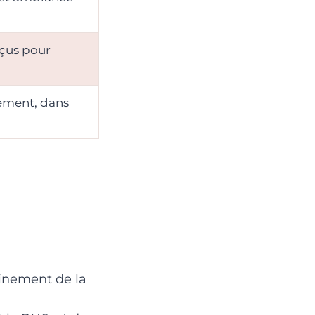
çus pour
ement, dans
einement de la