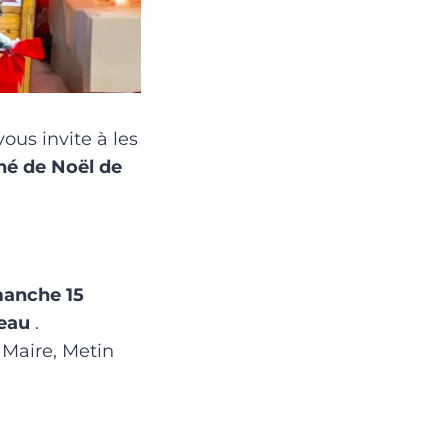
ous invite à les
é de Noël de
manche 15
teau
.
 Maire, Metin