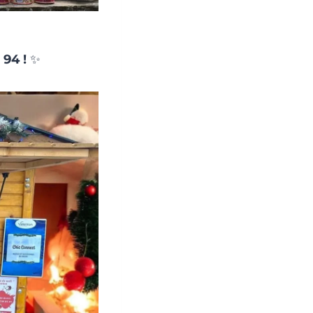
 94 !
✨