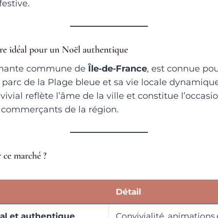
estive.
dre idéal pour un Noël authentique
rmante commune de
Île‑de‑France
, est connue po
parc de la Plage bleue et sa vie locale dynamique
ial reflète l’âme de la ville et constitue l’occasi
t commerçants de la région.
r ce marché ?
Détail
ial et authentique
Convivialité, animations