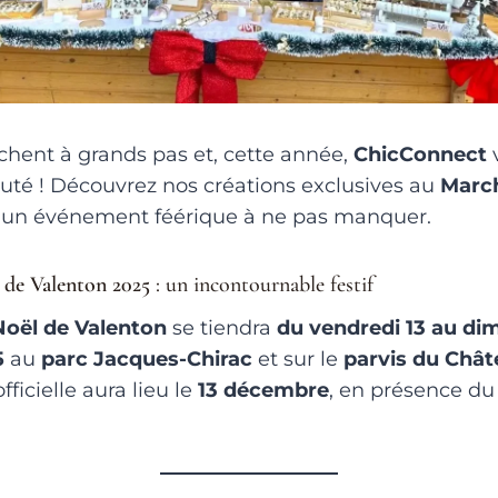
chent à grands pas et, cette année,
ChicConnect
v
uté ! Découvrez nos créations exclusives au
March
, un événement féérique à ne pas manquer.
 de Valenton 2025
: un incontournable festif
oël de Valenton
se tiendra
du vendredi 13 au di
5
au
parc Jacques-Chirac
et sur le
parvis du Châ
fficielle aura lieu le
13 décembre
, en présence du