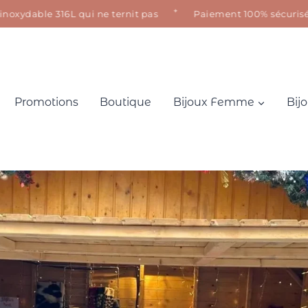
✦
dable 316L qui ne ternit pas
Paiement 100% sécurisé · Sati
Promotions
Boutique
Bijoux Femme
Bij