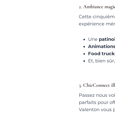
2.
Ambiance magiq
Cette cinquièm
expérience mém
Une
patino
Animation
Food truck
Et, bien sûr
3.
ChicConnect ill
Passez nous voi
parfaits pour of
Valenton vous 