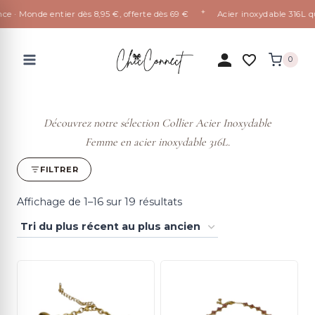
✦
 Monde entier dès 8,95 €, offerte dès 69 €
Acier inoxydable 316L qui ne
Aller
au
0
contenu
Découvrez notre sélection Collier Acier Inoxydable
Femme en acier inoxydable 316L.
FILTRER
Trié
Affichage de 1–16 sur 19 résultats
du
plus
récent
au
plus