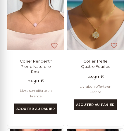
Collier Pendentif
Collier Trèfle
Pierre Naturelle
Quatre Feuilles
Rose
22,90
€
21,90
€
Livraison offerte en
Livraison offerte en
France
France
AJOUTER AU PANIER
AJOUTER AU PANIER