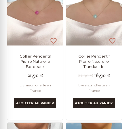
Collier Pendentif
Collier Pendentif
Pierre Naturelle
Pierre Naturelle
Bordeaux
Translucide
Le
Le
21,90
€
21,90
€
18,90
€
prix
prix
Livraison offerte en
Livraison offerte en
France
France
initial
actuel
était :
est :
AJOUTER AU PANIER
AJOUTER AU PANIER
21,90 €.
18,90 €.