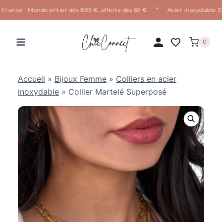
✦
rance · Monde entier dès 8,95 €, offerte dès 69 €
Acier inoxydable 316L
Aller
au
0
contenu
Accueil
»
Bijoux Femme
»
Colliers en acier
inoxydable
»
Collier Martelé Superposé