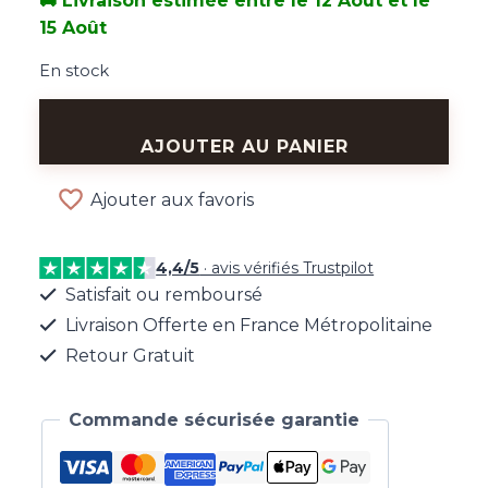
🚚 Livraison estimée entre le 12 Août et le
15 Août
En stock
quantité
de
AJOUTER AU PANIER
Collier
Martelé
Ajouter aux favoris
Superposé
4,4/5
· avis vérifiés Trustpilot
Satisfait ou remboursé
Livraison Offerte en France Métropolitaine
Retour Gratuit
Commande sécurisée garantie