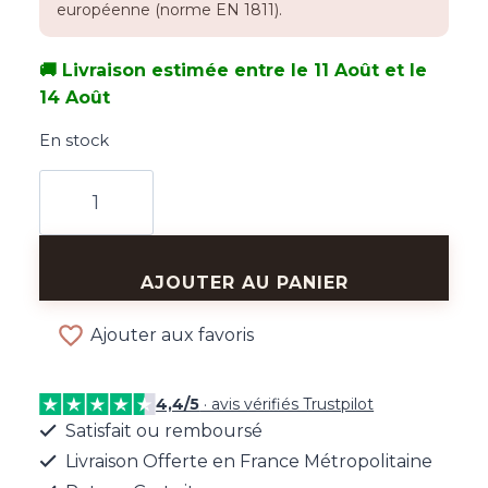
européenne (norme EN 1811).
🚚 Livraison estimée entre le 11 Août et le
14 Août
En stock
quantité
de
Collier
Chaîne
AJOUTER AU PANIER
et
Cœur
Ajouter aux favoris
4,4/5
· avis vérifiés Trustpilot
Satisfait ou remboursé
Livraison Offerte en France Métropolitaine