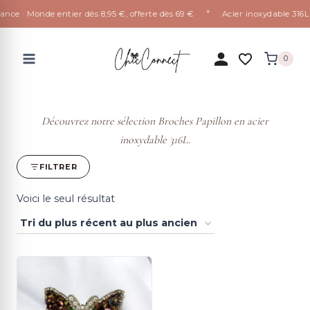
✦
e · Monde entier dès 8,95 €, offerte dès 69 €
Acier inoxydable 316L qui
Aller
au
0
contenu
Découvrez notre sélection Broches Papillon en acier
inoxydable 316L.
FILTRER
Voici le seul résultat