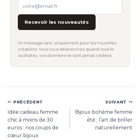
Recevoir les nouveautés
Un message rare, uniquement pour les nouvelles
créations. Vous vous désinscrivez quand vous le
souhaitez, vos données ne sont jamais cédées.
Navigation
PRÉCÉDENT
SUIVANT
de
Idée cadeau femme
Bijoux bohème femme
chic à moins de 30
été : l’art de briller
l’article
euros : nos coups de
naturellement
cœur bijoux