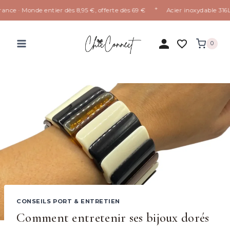
✦
 · Monde entier dès 8,95 €, offerte dès 69 €
Acier inoxydable 316L qui 
Aller
au
0
contenu
CONSEILS PORT & ENTRETIEN
Comment entretenir ses bijoux dorés