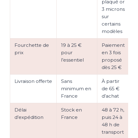
plaqué or
3 microns
sur
certains
modèles
Fourchette de
19 à 25 €
Paiement
1
prix
pour
en 3 fois
l’essentiel
proposé
dès 25 €
Livraison offerte
Sans
À partir
S
minimum en
de 65 €
France
d’achat
Délai
Stock en
48 à 72 h,
E
d’expédition
France
puis 24 à
h
48 h de
transport