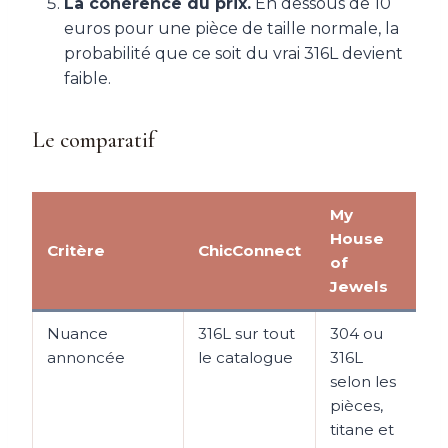
La cohérence du prix.
En dessous de 10
euros pour une pièce de taille normale, la
probabilité que ce soit du vrai 316L devient
faible.
Le comparatif
My
House
Critère
ChicConnect
B
of
Jewels
Nuance
316L sur tout
304 ou
3
annoncée
le catalogue
316L
s
selon les
m
pièces,
titane et