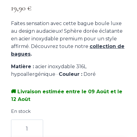
19,90
€
Faites sensation avec cette bague boule luxe
au design audacieux! Sphère dorée éclatante
en acier inoxydable premium pour un style
affirmé. Découvrez toute notre
collection de
bagues
.
Matière :
acier inoxydable 316L
hypoallergénique ·
Couleur :
Doré
🚚 Livraison estimée entre le 09 Août et le
12 Août
En stock
quantité
de