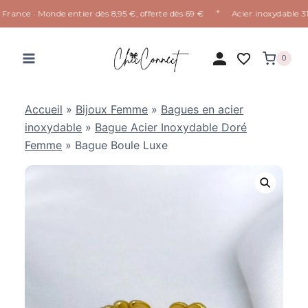
✦
rance · Monde entier dès 8,95 €, offerte dès 69 €
Acier inoxydable 316L
Aller
au
0
contenu
Accueil
»
Bijoux Femme
»
Bagues en acier
inoxydable
»
Bague Acier Inoxydable Doré
Femme
»
Bague Boule Luxe