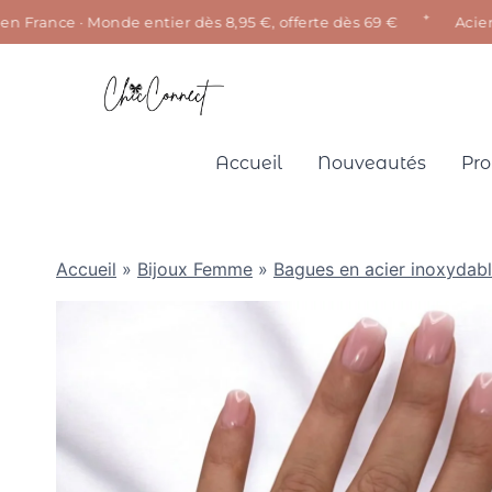
✦
France · Monde entier dès 8,95 €, offerte dès 69 €
Acier ino
Aller
au
contenu
Accueil
Nouveautés
Pro
Accueil
»
Bijoux Femme
»
Bagues en acier inoxydab