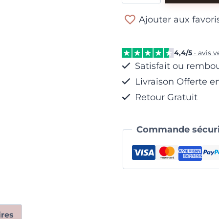
Bague
Ajouter aux favori
Soleil
Majestueux
4,4/5
· avis v
Satisfait ou rembo
Livraison Offerte e
Retour Gratuit
Commande sécuri
res