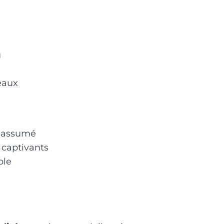
u
eaux
t assumé
s captivants
ble