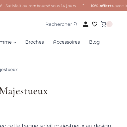
✦
tisfait ou remboursé sous 14 jours
10% offerts
avec le co
Rechercher
0
Homme
Broches
Accessoires
Blog
jestueux
 Majestueux
avec cette bague soleil majestueux au design