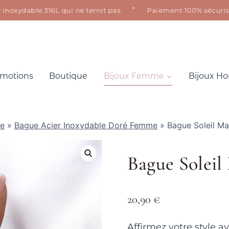
✦
xydable 316L qui ne ternit pas
Paiement 100% sécurisé · Sa
motions
Boutique
Bijoux Femme
Bijoux 
le
»
Bague Acier Inoxydable Doré Femme
»
Bague Soleil Ma
Bague Soleil
20,90
€
Affirmez votre style 