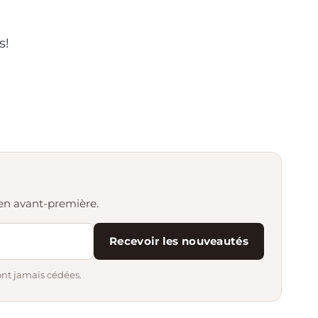
s!
s en avant-première.
Recevoir les nouveautés
ont jamais cédées.