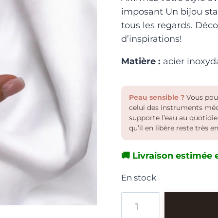
imposant Un bijou sta
tous les regards. Déc
d’inspirations!
Matière :
acier inoxyd
Peau sensible ?
Vous pouve
celui des instruments médic
supporte l’eau au quotidien.
qu’il en libère reste très 
🚚 Livraison estimée e
En stock
quantité
de