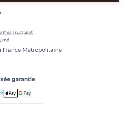
s
érifiés Trustpilot
ursé
n France Métropolitaine
sée garantie