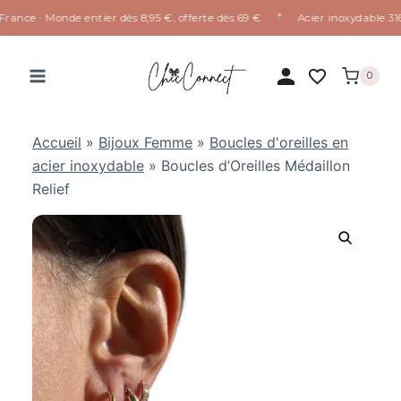
✦
rance · Monde entier dès 8,95 €, offerte dès 69 €
Acier inoxydable 316L
Aller
au
0
contenu
Accueil
»
Bijoux Femme
»
Boucles d'oreilles en
acier inoxydable
»
Boucles d’Oreilles Médaillon
Relief