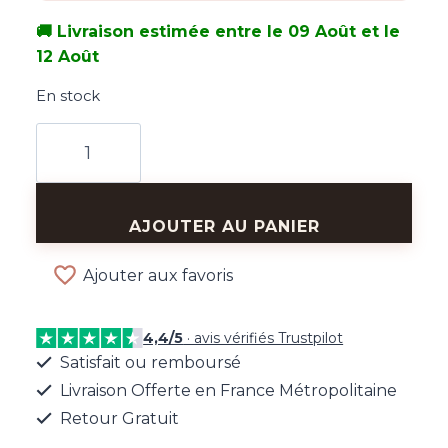
🚚 Livraison estimée entre le 09 Août et le
12 Août
En stock
quantité
de
Boucles
d'Oreilles
AJOUTER AU PANIER
Médaillon
Relief
Ajouter aux favoris
4,4/5
· avis vérifiés Trustpilot
Satisfait ou remboursé
Livraison Offerte en France Métropolitaine
Retour Gratuit