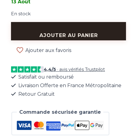
13 Août
En stock
quantité
de
AJOUTER AU PANIER
Bracelet
Charme
Ajouter aux favoris
Bohème
Doré
4,4/5
· avis vérifiés Trustpilot
Satisfait ou remboursé
Livraison Offerte en France Métropolitaine
Retour Gratuit
Commande sécurisée garantie