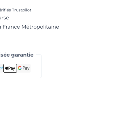
érifiés Trustpilot
ursé
n France Métropolitaine
sée garantie