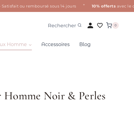
✦
sfait ou remboursé sous 14 jours
10% offerts
avec le code
Rechercher
0
oux Homme
Accessoires
Blog
ir Homme Noir & Perles