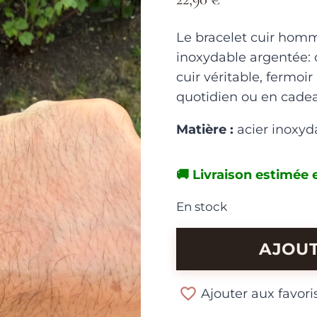
Le bracelet cuir homme
inoxydable argentée: c
cuir véritable, fermoi
quotidien ou en cade
Matière :
acier inoxyd
🚚 Livraison estimée e
En stock
quantité
AJOUT
de
Bracelet
Ajouter aux favori
Cuir
Homme