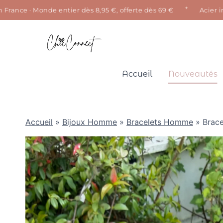
✦
nce · Monde entier dès 8,95 €, offerte dès 69 €
Acier inoxyd
Aller
au
contenu
Accueil
Nouveautés
Accueil
»
Bijoux Homme
»
Bracelets Homme
»
Brace