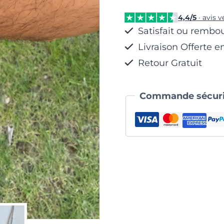
Noir
4,4/5
· avis v
&
Satisfait ou rembo
Perles
Livraison Offerte e
Onyx
Retour Gratuit
Commande sécuri