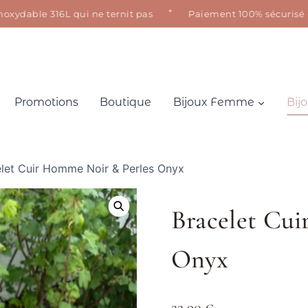
✦
able 316L qui ne ternit pas
Paiement 100% sécurisé · Sati
Promotions
Boutique
Bijoux Femme
Bij
let Cuir Homme Noir & Perles Onyx
Bracelet Cu
Onyx
22,90
€