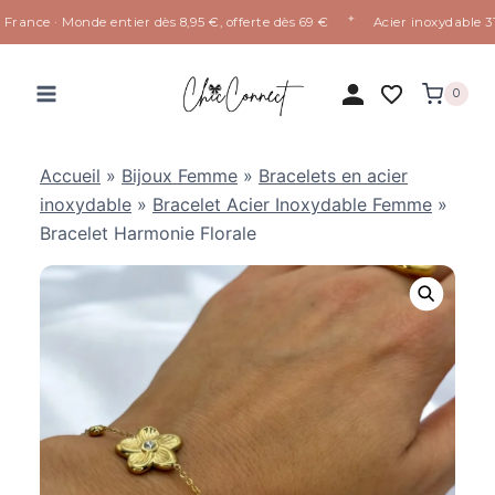
✦
rance · Monde entier dès 8,95 €, offerte dès 69 €
Acier inoxydable 316L
Aller
au
0
contenu
Accueil
»
Bijoux Femme
»
Bracelets en acier
inoxydable
»
Bracelet Acier Inoxydable Femme
»
Bracelet Harmonie Florale