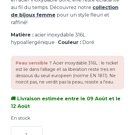
au fil du temps. Découvrez notre
collection
de bijoux femme
pour un style fleuri et
raffiné!
Matière :
acier inoxydable 316L
hypoallergénique ·
Couleur :
Doré
Peau sensible ?
Acier inoxydable 316L : le nickel
est lie dans l'alliage et sa liberation reste tres en
dessous du seuil europeen (norme EN 1811). Ne
noircit pas, ne verdit pas la peau, resiste a l'eau.
🚚 Livraison estimée entre le 09 Août et le
12 Août
En stock
quantité