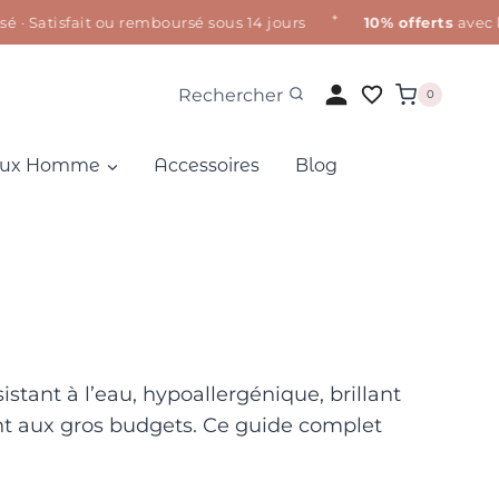
✦
 Satisfait ou remboursé sous 14 jours
10% offerts
avec le
Rechercher
0
oux Homme
Accessoires
Blog
istant à l’eau, hypoallergénique, brillant
ient aux gros budgets. Ce guide complet