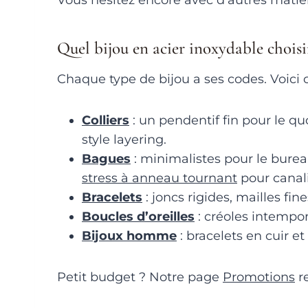
Vous hésitez encore avec d’autres matiè
Quel bijou en acier inoxydable choisi
Chaque type de bijou a ses codes. Voici 
Colliers
: un pendentif fin pour le qu
style layering.
Bagues
: minimalistes pour le bureau
stress à anneau tournant
pour canali
Bracelets
: joncs rigides, mailles f
Boucles d’oreilles
: créoles intempor
Bijoux homme
: bracelets en cuir et
Petit budget ? Notre page
Promotions
re