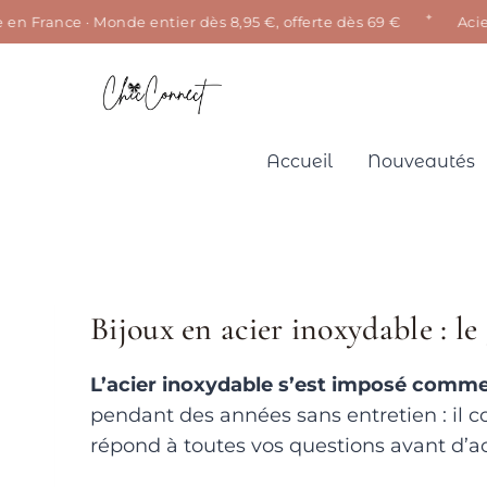
✦
en France · Monde entier dès 8,95 €, offerte dès 69 €
Acier 
Aller
au
contenu
Accueil
Nouveautés
Bijoux en acier inoxydable : l
L’acier inoxydable s’est imposé comme 
pendant des années sans entretien : il c
répond à toutes vos questions avant d’ac