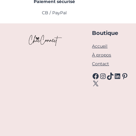
Paiement sécurisé
CB / PayPal
Boutique
Accueil
À propos
Contact
Facebook
Instagra
TikTok
Linke
Pint
X