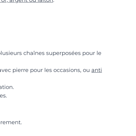
 or, argent ou laiton
.
 plusieurs chaînes superposées pour le
 avec pierre pour les occasions, ou
anti
ation.
es.
ièrement.