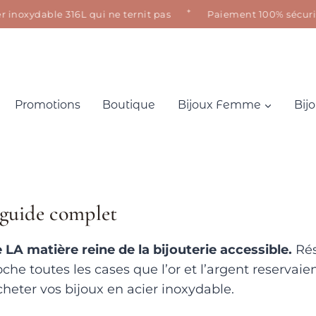
✦
inoxydable 316L qui ne ternit pas
Paiement 100% sécurisé ·
Promotions
Boutique
Bijoux Femme
Bij
e guide complet
LA matière reine de la bijouterie accessible.
Rés
oche toutes les cases que l’or et l’argent reserva
heter vos bijoux en acier inoxydable.