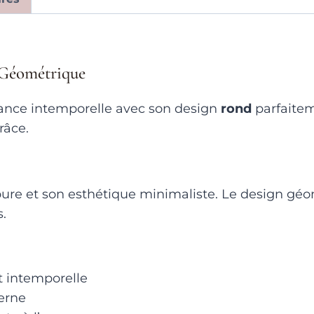
 Géométrique
gance intemporelle avec son design
rond
parfaiteme
râce.
pure et son esthétique minimaliste. Le design gé
s.
t intemporelle
derne