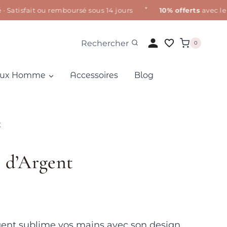
✦
tisfait ou remboursé sous 14 jours
10% offerts
avec le co
Rechercher
0
oux Homme
Accessoires
Blog
t
 d’Argent
gent sublime vos mains avec son design