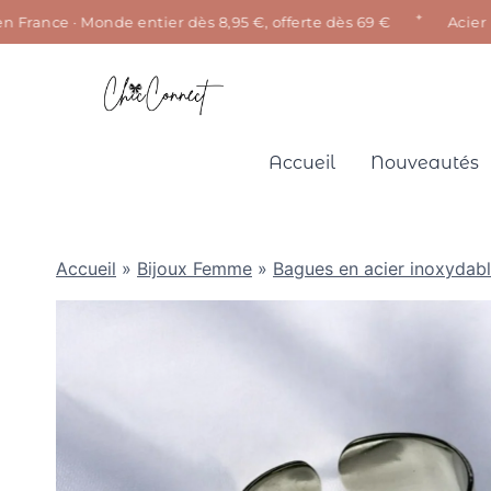
✦
rance · Monde entier dès 8,95 €, offerte dès 69 €
Acier inox
Aller
au
contenu
Accueil
Nouveautés
Accueil
»
Bijoux Femme
»
Bagues en acier inoxydab