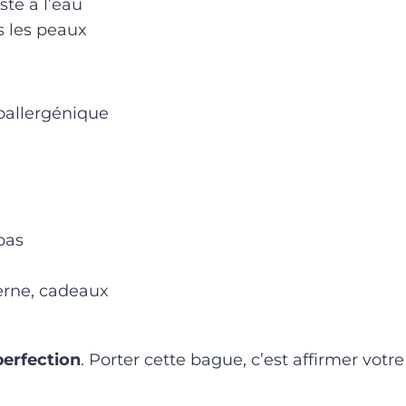
iste à l’eau
s les peaux
oallergénique
pas
erne, cadeaux
 perfection
. Porter cette bague, c’est affirmer votr