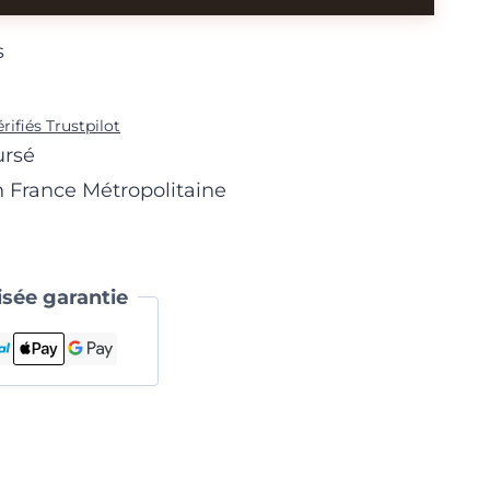
s
érifiés Trustpilot
ursé
n France Métropolitaine
sée garantie