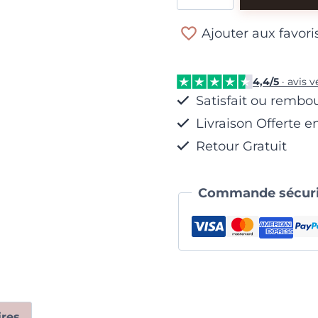
Bague
Ajouter aux favori
Cercle
d'Argent
4,4/5
· avis v
Satisfait ou rembo
Livraison Offerte e
Retour Gratuit
Commande sécuri
res