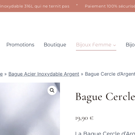
✦
ydable 316L qui ne ternit pas
Paiement 100% sécurisé · Sa
Promotions
Boutique
Bijoux Femme
Bij
le
»
Bague Acier Inoxydable Argent
»
Bague Cercle d’Argen
Bague Cercle
19,90
€
La Bague Cercle d’Ar