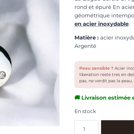
rond et épuré En acier
géométrique intempor
en acier inoxydable
.
Matière :
acier inoxyd
Argenté
Peau sensible ?
Acier inox
liberation reste tres en d
pas, ne verdit pas la peau, 
🚚 Livraison estimée e
En stock
quantité
de