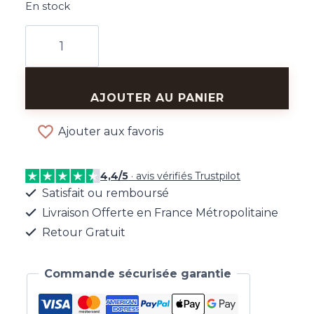
En stock
quantité
de
Bague
Feuille
AJOUTER AU PANIER
Dorée
Ajouter aux favoris
4,4/5
· avis vérifiés Trustpilot
Satisfait ou remboursé
Livraison Offerte en France Métropolitaine
Retour Gratuit
Commande sécurisée garantie