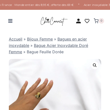
✦
France · Monde entier dès 8,95 €, offerte dès 69 €
Acier inoxydable 316
Aller
au
0
contenu
Accueil
»
Bijoux Femme
»
Bagues en acier
inoxydable
»
Bague Acier Inoxydable Doré
Femme
»
Bague Feuille Dorée