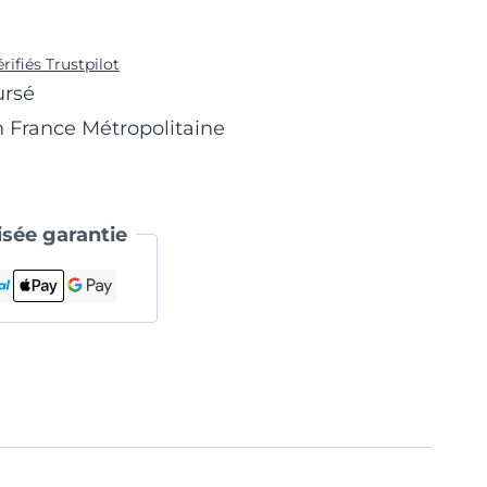
érifiés Trustpilot
ursé
n France Métropolitaine
sée garantie