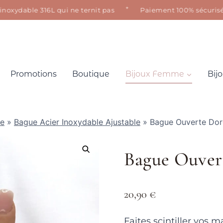
✦
ydable 316L qui ne ternit pas
Paiement 100% sécurisé · Sat
Promotions
Boutique
Bijoux Femme
Bij
le
»
Bague Acier Inoxydable Ajustable
»
Bague Ouverte Dor
Bague Ouvert
20,90
€
Faites scintiller vos 