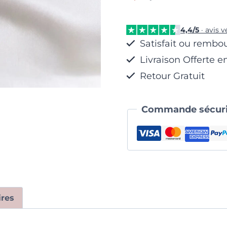
Dorée
Strass
4,4/5
· avis v
Satisfait ou rembo
Livraison Offerte e
Retour Gratuit
Commande sécuri
res