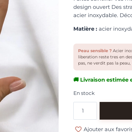
design ouvert Des stra
acier inoxydable. Déc
Matière :
acier inoxyd
Peau sensible ?
Acier inox
liberation reste tres en d
pas, ne verdit pas la peau, 
🚚 Livraison estimée e
En stock
quantité
de
Bague
Ajouter aux favori
Ouverte