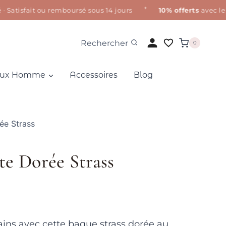
✦
isfait ou remboursé sous 14 jours
10% offerts
avec le cod
Rechercher
0
oux Homme
Accessoires
Blog
ée Strass
e Dorée Strass
mains avec cette bague strass dorée au