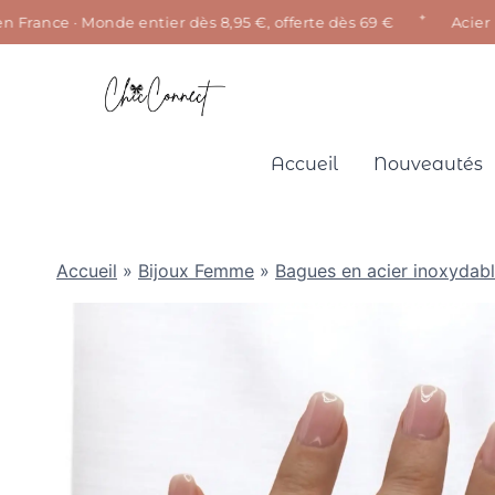
✦
rance · Monde entier dès 8,95 €, offerte dès 69 €
Acier inox
Aller
au
contenu
Accueil
Nouveautés
Accueil
»
Bijoux Femme
»
Bagues en acier inoxydab