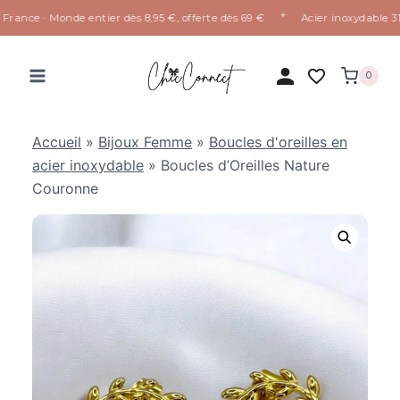
✦
rance · Monde entier dès 8,95 €, offerte dès 69 €
Acier inoxydable 316L
Aller
au
0
contenu
Accueil
»
Bijoux Femme
»
Boucles d'oreilles en
acier inoxydable
»
Boucles d’Oreilles Nature
Couronne