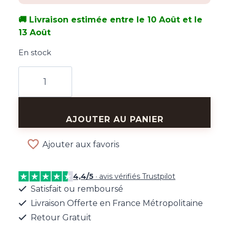
🚚 Livraison estimée entre le 10 Août et le
13 Août
En stock
quantité
de
Boucles
d'Oreilles
AJOUTER AU PANIER
Nature
Couronne
Ajouter aux favoris
4,4/5
· avis vérifiés Trustpilot
Satisfait ou remboursé
Livraison Offerte en France Métropolitaine
Retour Gratuit