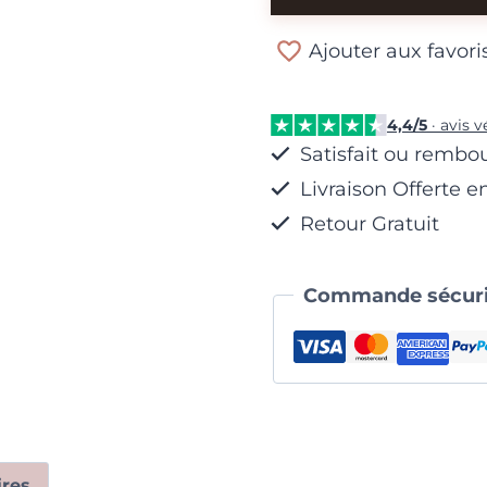
Bracelet
Ajouter aux favori
Chaîne
et
Breloques
4,4/5
· avis v
Satisfait ou rembo
Livraison Offerte e
Retour Gratuit
Commande sécuri
res