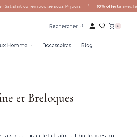
✦
isfait ou remboursé sous 14 jours
10% offerts
avec le co
Rechercher
0
oux Homme
Accessoires
Blog
îne et Breloques
t avec ce bracelet chaîne et breloques au