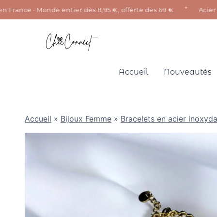
✦
rance · Monde entier dès 8,95 €, offerte dès 69 €
Acier inox
Aller
au
contenu
Accueil
Nouveautés
Accueil
»
Bijoux Femme
»
Bracelets en acier inoxyd