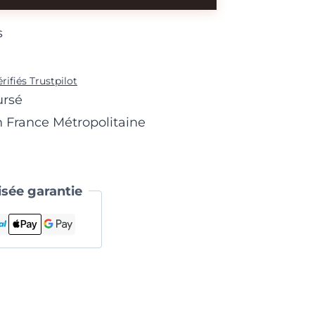
s
érifiés Trustpilot
ursé
n France Métropolitaine
sée garantie