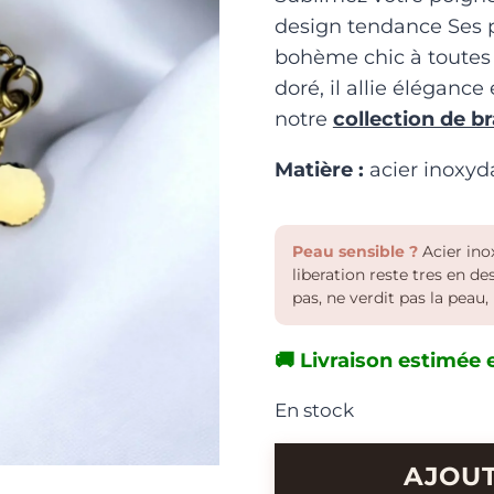
design tendance Ses p
bohème chic à toutes 
doré, il allie élégance
notre
collection de b
Matière :
acier inoxyd
Peau sensible ?
Acier inox
liberation reste tres en d
pas, ne verdit pas la peau, 
🚚 Livraison estimée e
En stock
quantité
AJOUT
de