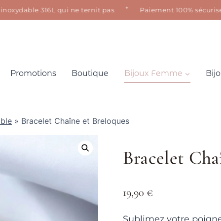
✦
ydable 316L qui ne ternit pas
Paiement 100% sécurisé · Sat
Promotions
Boutique
Bijoux Femme
Bij
able
»
Bracelet Chaîne et Breloques
Bracelet Cha
19,90
€
Sublimez votre poigne