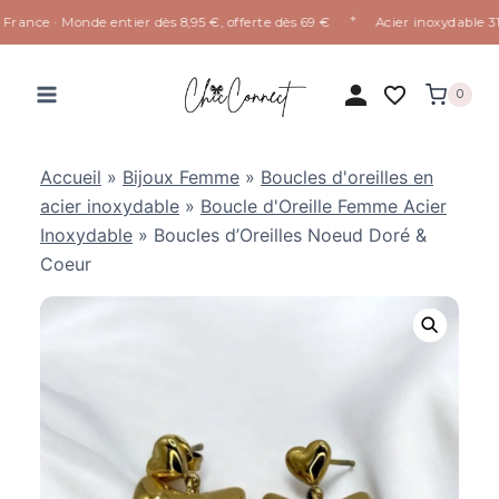
✦
rance · Monde entier dès 8,95 €, offerte dès 69 €
Acier inoxydable 316L
Aller
au
0
contenu
Accueil
»
Bijoux Femme
»
Boucles d'oreilles en
acier inoxydable
»
Boucle d'Oreille Femme Acier
Inoxydable
»
Boucles d’Oreilles Noeud Doré &
Coeur