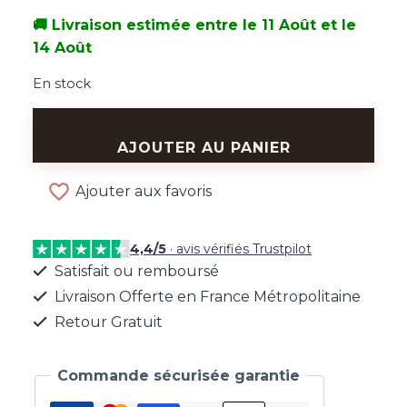
🚚 Livraison estimée entre le 11 Août et le
14 Août
En stock
quantité
de
AJOUTER AU PANIER
Boucles
d'Oreilles
Ajouter aux favoris
Noeud
Doré
4,4/5
· avis vérifiés Trustpilot
&
Satisfait ou remboursé
Coeur
Livraison Offerte en France Métropolitaine
Retour Gratuit
Commande sécurisée garantie