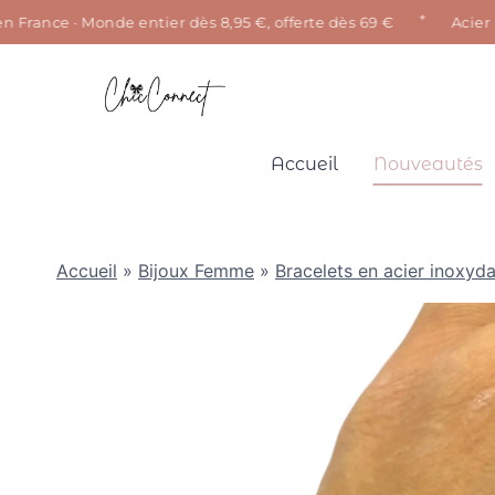
✦
rance · Monde entier dès 8,95 €, offerte dès 69 €
Acier inox
Aller
au
contenu
Accueil
Nouveautés
Accueil
»
Bijoux Femme
»
Bracelets en acier inoxyd