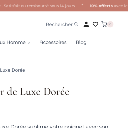
✦
isfait ou remboursé sous 14 jours
10% offerts
avec le cod
Rechercher
0
oux Homme
Accessoires
Blog
e Luxe Dorée
ur de Luxe Dorée
Luxe Dorée sublime votre poignet avec son