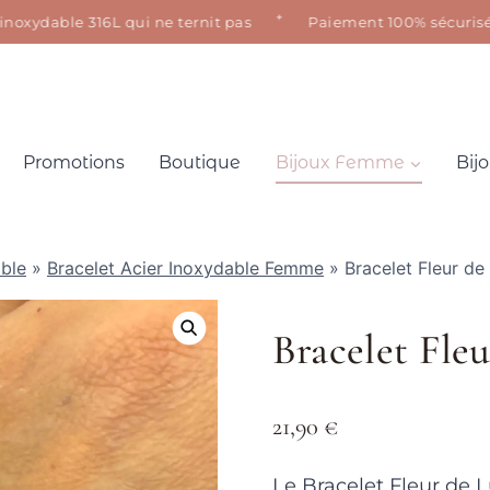
✦
ydable 316L qui ne ternit pas
Paiement 100% sécurisé · Sat
Promotions
Boutique
Bijoux Femme
Bij
able
»
Bracelet Acier Inoxydable Femme
»
Bracelet Fleur d
Bracelet Fle
21,90
€
Le Bracelet Fleur de 