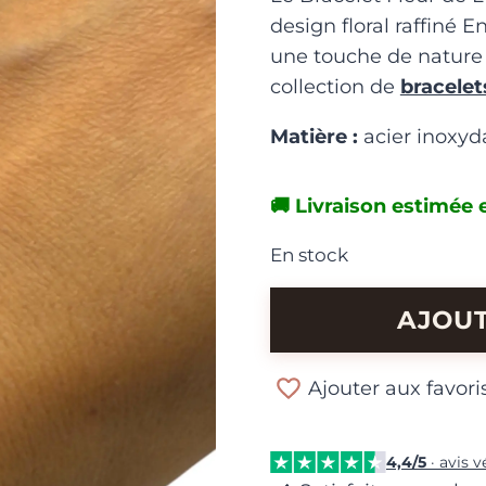
design floral raffiné 
une touche de nature 
collection de
bracelet
Matière :
acier inoxyd
🚚 Livraison estimée e
En stock
quantité
AJOUT
de
Bracelet
Ajouter aux favori
Fleur
de
Luxe
4,4/5
· avis v
Dorée