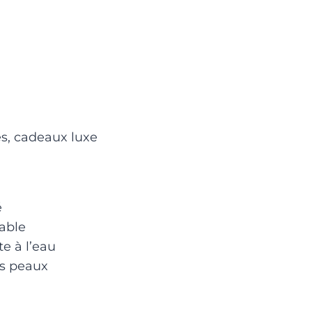
s, cadeaux luxe
é
rable
te à l’eau
es peaux