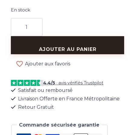
En stock
quantité
de
Bracelet
Surélevé
AJOUTER AU PANIER
Noir
Ajouter aux favoris
4,4/5
· avis vérifiés Trustpilot
Satisfait ou remboursé
Livraison Offerte en France Métropolitaine
Retour Gratuit
Commande sécurisée garantie