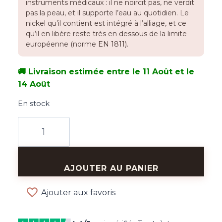
instruments médicaux : il ne noircit pas, ne verdit
pas la peau, et il supporte l’eau au quotidien. Le
nickel qu’il contient est intégré à l’alliage, et ce
qu’il en libère reste très en dessous de la limite
européenne (norme EN 1811).
🚚 Livraison estimée entre le 11 Août et le
14 Août
En stock
quantité
de
Créoles
Coquillages
AJOUTER AU PANIER
Dorées
Ajouter aux favoris