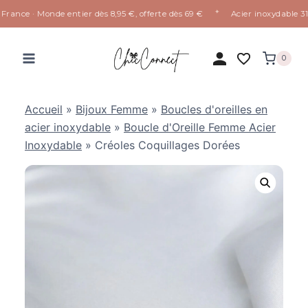
✦
rance · Monde entier dès 8,95 €, offerte dès 69 €
Acier inoxydable 316L
Aller
au
0
contenu
Accueil
»
Bijoux Femme
»
Boucles d'oreilles en
acier inoxydable
»
Boucle d'Oreille Femme Acier
Inoxydable
»
Créoles Coquillages Dorées