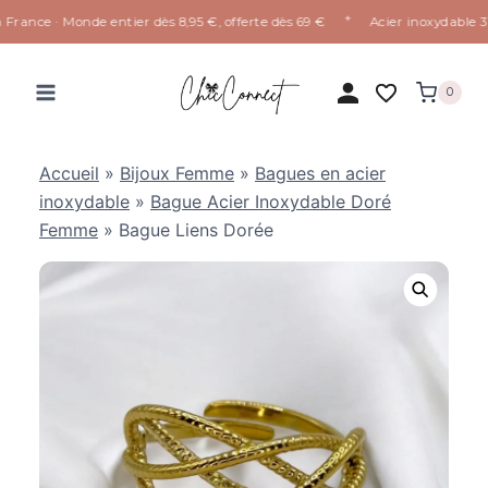
✦
France · Monde entier dès 8,95 €, offerte dès 69 €
Acier inoxydable 316
Aller
au
0
contenu
Accueil
»
Bijoux Femme
»
Bagues en acier
inoxydable
»
Bague Acier Inoxydable Doré
Femme
»
Bague Liens Dorée