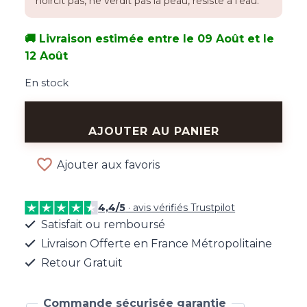
noircit pas, ne verdit pas la peau, resiste a l'eau.
🚚 Livraison estimée entre le 09 Août et le
12 Août
En stock
quantité
de
AJOUTER AU PANIER
Créoles
Dorées
Ajouter aux favoris
Torsadées
4,4/5
· avis vérifiés Trustpilot
Satisfait ou remboursé
Livraison Offerte en France Métropolitaine
Retour Gratuit
Commande sécurisée garantie