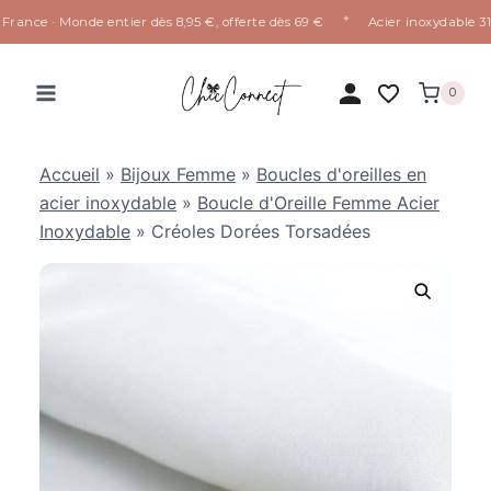
✦
rance · Monde entier dès 8,95 €, offerte dès 69 €
Acier inoxydable 316L
Aller
au
0
contenu
Accueil
»
Bijoux Femme
»
Boucles d'oreilles en
acier inoxydable
»
Boucle d'Oreille Femme Acier
Inoxydable
»
Créoles Dorées Torsadées