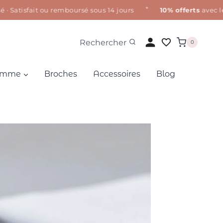
✦
tisfait ou remboursé sous 14 jours
10% offerts
avec le c
Rechercher
0
Homme
Broches
Accessoires
Blog