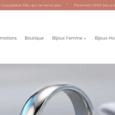
✦
xydable 316L qui ne ternit pas
Paiement 100% sécurisé · Sa
motions
Boutique
Bijoux Femme
Bijoux 