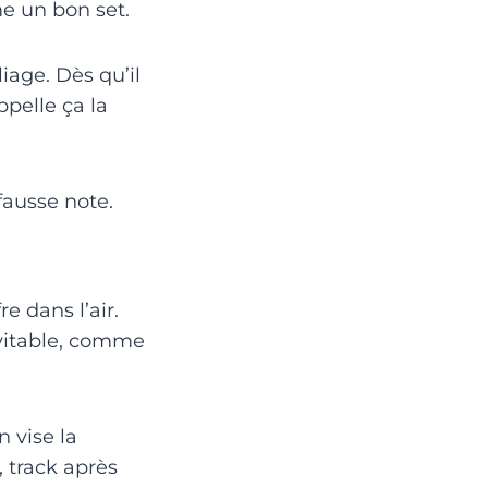
me un bon set.
liage. Dès qu’il
ppelle ça la
fausse note.
e dans l’air.
évitable, comme
n vise la
, track après