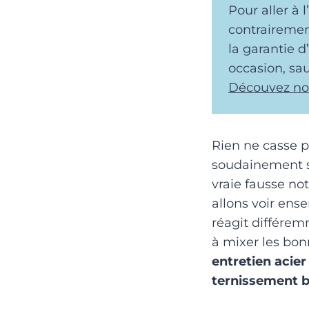
Pour aller à l
contrairement
la garantie 
occasion, sau
Découvez no
Rien ne casse p
soudainement s
vraie fausse not
allons voir ense
réagit différem
à mixer les bonn
entretien acier
ternissement b