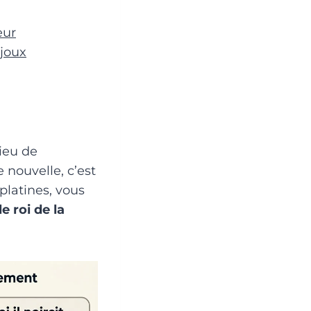
eur
ijoux
ieu de
 nouvelle, c’est
platines, vous
e roi de la