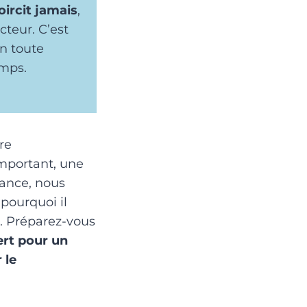
oircit jamais
,
cteur. C’est
en toute
emps.
re
mportant, une
gance, nous
 pourquoi il
n. Préparez-vous
ert pour un
 le