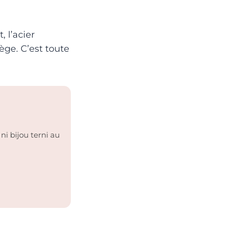
, l’acier
ège. C’est toute
ni bijou terni au