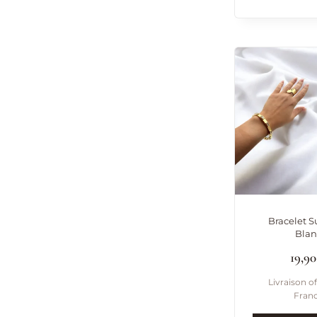
Bracelet S
Blan
19,9
Livraison of
Fran