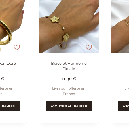
récent
au
plus
ancien
yon Doré
Bracelet Harmonie
Florale
0
€
21,90
€
ferte en
Livraison offerte en
Li
ce
France
 PANIER
AJOUTER AU PANIER
AJ