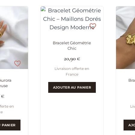
Bracelet Géométrie
Chic
20,90
€
Livraison offerte en
France
Aurora
Bra
euse
AJOUTER AU PANIER
0
€
ferte en
Li
ce
 PANIER
AJ