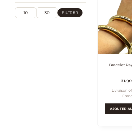
FILTRER
Prix
Prix
min
max
Bracelet Ra
21,9
Livraison of
Fran
AJOUTER AU