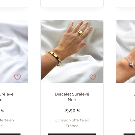
urélevé
Bracelet Surélevé
c
Noir
0
€
19,90
€
ferte en
Livraison offerte en
Li
ce
France