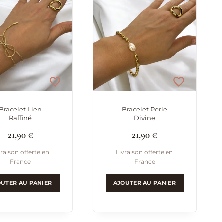
Bracelet Lien
Bracelet Perle
Raffiné
Divine
21,90
€
21,90
€
vraison offerte en
Livraison offerte en
France
France
OUTER AU PANIER
AJOUTER AU PANIER