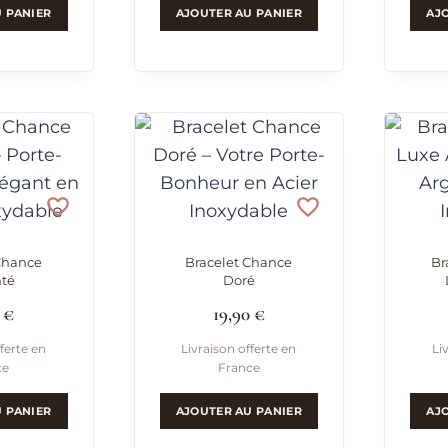
 PANIER
AJOUTER AU PANIER
AJ
Chance
Bracelet Chance
Br
té
Doré
0
€
19,90
€
ferte en
Livraison offerte en
Li
ce
France
 PANIER
AJOUTER AU PANIER
AJ