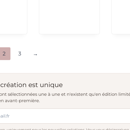
2
3
→
création est unique
ont sélectionnées une à une et n'existent qu'en édition limité
en avant-première.
re, uniquement pour les nouvelles créations. Vous vous désinscrivez