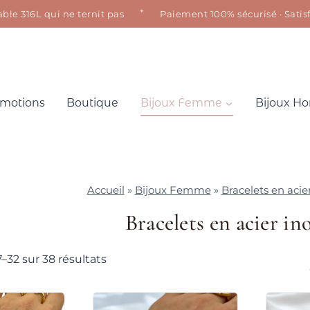
✦
 316L qui ne ternit pas
Paiement 100% sécurisé · Satisfait
motions
Boutique
Bijoux Femme
Bijoux 
Accueil
»
Bijoux Femme
»
Bracelets en acie
Bracelets en acier in
Trié
–32 sur 38 résultats
du
plus