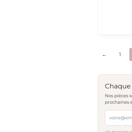
←
1
Chaque 
Nos pièces s
prochaines 
Un message ra