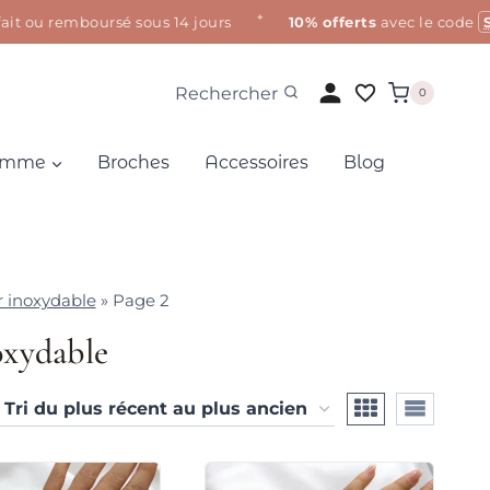
✦
 ou remboursé sous 14 jours
10% offerts
avec le code
SOL
Rechercher
0
Homme
Broches
Accessoires
Blog
r inoxydable
»
Page 2
oxydable