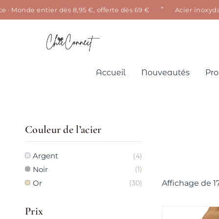
✦
 Monde entier dès 8,95 €, offerte dès 69 €
Acier inoxydable
Aller
au
contenu
Accueil
Nouveautés
Pro
Couleur de l’acier
Argent
(4)
Noir
(1)
Affichage de 17
Or
(30)
Prix