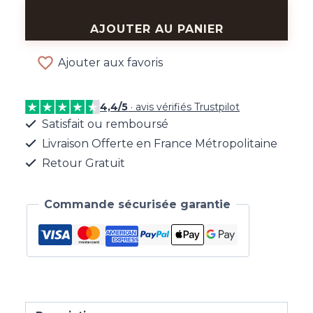
quantité
de
AJOUTER AU PANIER
Bague
Liens
Ajouter aux favoris
Argentée
4,4/5
· avis vérifiés Trustpilot
Satisfait ou remboursé
Livraison Offerte en France Métropolitaine
Retour Gratuit
Commande sécurisée garantie