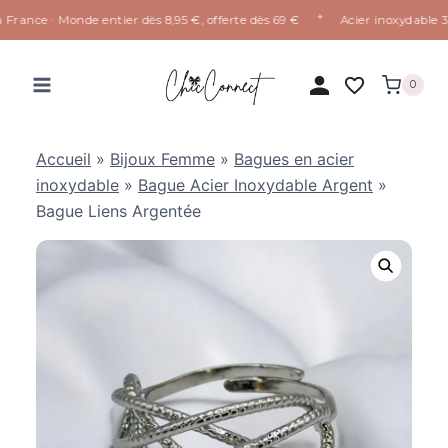
✦
France · Monde entier dès 8,95 €, offerte dès 69 €
Acier inoxydable 316
Aller
au
0
contenu
Accueil
»
Bijoux Femme
»
Bagues en acier
inoxydable
»
Bague Acier Inoxydable Argent
»
Bague Liens Argentée