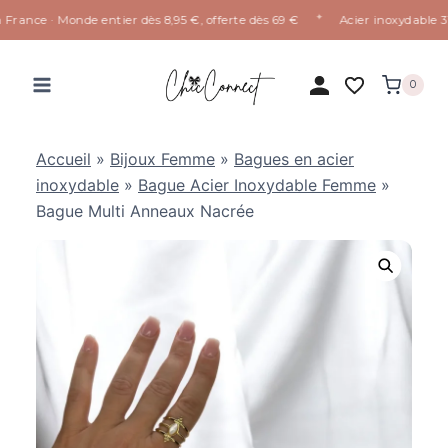
✦
rance · Monde entier dès 8,95 €, offerte dès 69 €
Acier inoxydable 316
Aller
au
0
contenu
Accueil
»
Bijoux Femme
»
Bagues en acier
inoxydable
»
Bague Acier Inoxydable Femme
»
Bague Multi Anneaux Nacrée