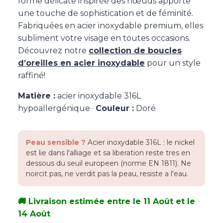
forme délicate inspirée des nœuds apporte
une touche de sophistication et de féminité.
Fabriquées en acier inoxydable premium, elles
subliment votre visage en toutes occasions.
Découvrez notre
collection de boucles
d’oreilles en acier inoxydable
pour un style
raffiné!
Matière :
acier inoxydable 316L
hypoallergénique ·
Couleur :
Doré
Peau sensible ?
Acier inoxydable 316L : le nickel
est lie dans l'alliage et sa liberation reste tres en
dessous du seuil europeen (norme EN 1811). Ne
noircit pas, ne verdit pas la peau, resiste a l'eau.
🚚 Livraison estimée entre le 11 Août et le
14 Août