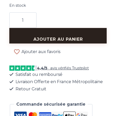
En stock
quantité
de
Boucles
Nœud
AJOUTER AU PANIER
Doré
Raffiné
Ajouter aux favoris
4,4/5
· avis vérifiés Trustpilot
Satisfait ou remboursé
Livraison Offerte en France Métropolitaine
Retour Gratuit
Commande sécurisée garantie