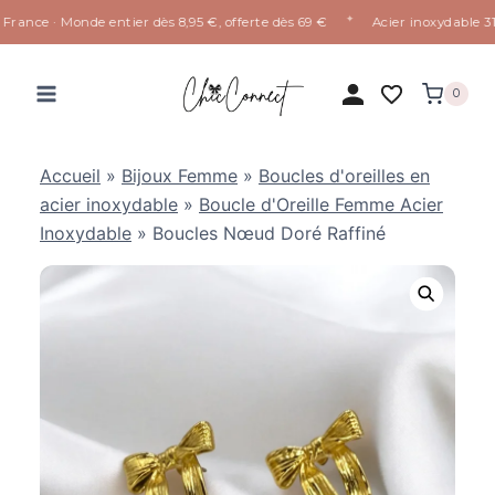
✦
rance · Monde entier dès 8,95 €, offerte dès 69 €
Acier inoxydable 316L
Aller
au
0
contenu
Accueil
»
Bijoux Femme
»
Boucles d'oreilles en
acier inoxydable
»
Boucle d'Oreille Femme Acier
Inoxydable
»
Boucles Nœud Doré Raffiné