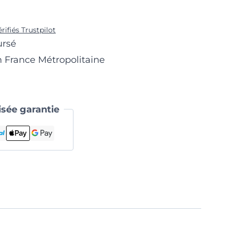
érifiés Trustpilot
ursé
n France Métropolitaine
sée garantie