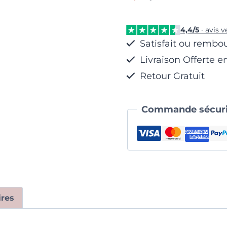
Raffiné
4,4/5
· avis v
Satisfait ou rembo
Livraison Offerte e
Retour Gratuit
Commande sécuri
res