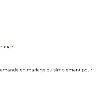
égance
!
le, demande en mariage ou simplement pour