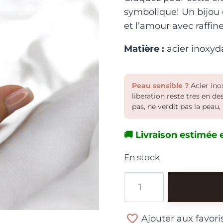
symbolique! Un bijou 
et l’amour avec raffi
Matière :
acier inoxyd
Peau sensible ?
Acier inox
liberation reste tres en d
pas, ne verdit pas la peau, 
🚚 Livraison estimée e
En stock
quantité
de
Bague
Ajouter aux favori
Nœud