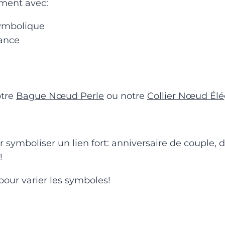
ement avec:
ymbolique
gance
otre
Bague Nœud Perle
ou notre
Collier Nœud Él
ur symboliser un lien fort: anniversaire de coup
!
pour varier les symboles!