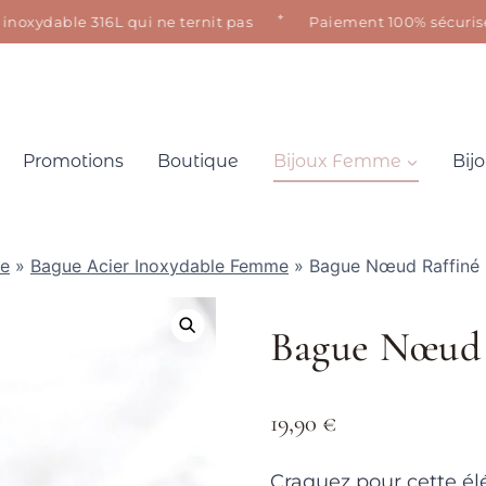
✦
xydable 316L qui ne ternit pas
Paiement 100% sécurisé · Sa
Promotions
Boutique
Bijoux Femme
Bij
le
»
Bague Acier Inoxydable Femme
»
Bague Nœud Raffiné
Bague Nœud 
19,90
€
Craquez pour cette é