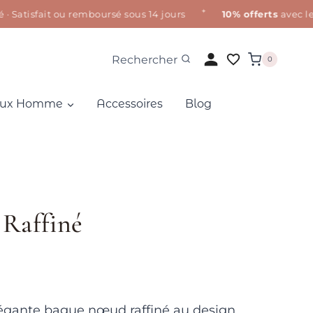
✦
tisfait ou remboursé sous 14 jours
10% offerts
avec le co
Rechercher
0
oux Homme
Accessoires
Blog
Raffiné
légante bague nœud raffiné au design