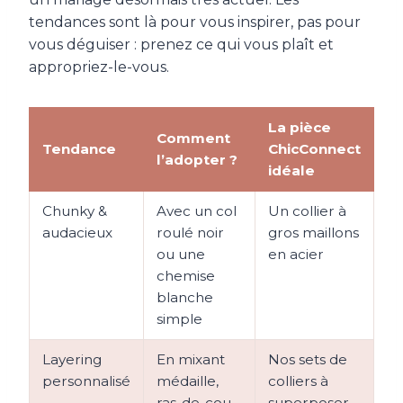
tendances sont là pour vous inspirer, pas pour
vous déguiser : prenez ce qui vous plaît et
appropriez-le-vous.
La pièce
Comment
Tendance
ChicConnect
l’adopter ?
idéale
Chunky &
Avec un col
Un collier à
audacieux
roulé noir
gros maillons
ou une
en acier
chemise
blanche
simple
Layering
En mixant
Nos sets de
personnalisé
médaille,
colliers à
ras-de-cou
superposer