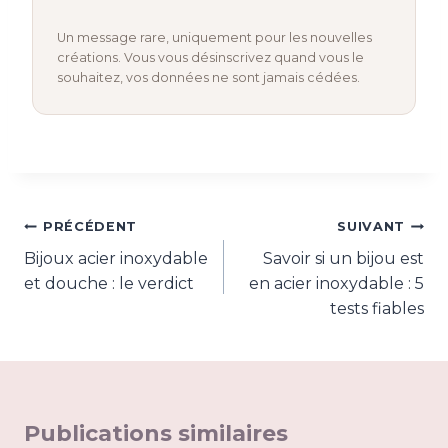
Un message rare, uniquement pour les nouvelles
créations. Vous vous désinscrivez quand vous le
souhaitez, vos données ne sont jamais cédées.
Navigation
PRÉCÉDENT
SUIVANT
de
Bijoux acier inoxydable
Savoir si un bijou est
et douche : le verdict
en acier inoxydable : 5
l’article
tests fiables
Publications similaires