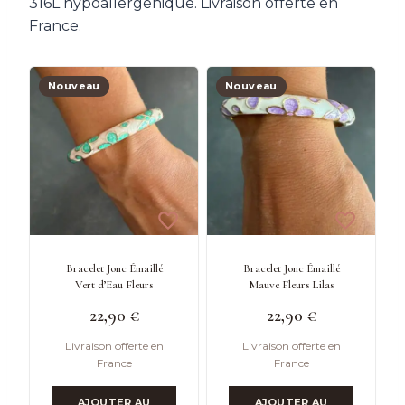
316L hypoallergénique. Livraison offerte en
France.
Nouveau
Nouveau
Bracelet Jonc Émaillé
Bracelet Jonc Émaillé
Vert d’Eau Fleurs
Mauve Fleurs Lilas
22,90
€
22,90
€
Livraison offerte en
Livraison offerte en
France
France
AJOUTER AU
AJOUTER AU