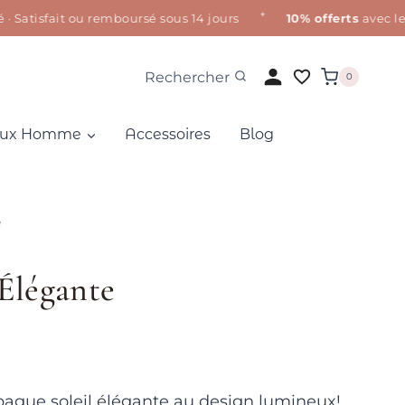
✦
tisfait ou remboursé sous 14 jours
10% offerts
avec le co
Rechercher
0
oux Homme
Accessoires
Blog
e
 Élégante
ague soleil élégante au design lumineux!