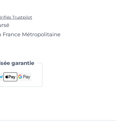
érifiés Trustpilot
ursé
n France Métropolitaine
sée garantie