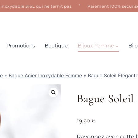
✦
xydable 316L qui ne ternit pas
Paiement 100% sécurisé · Sa
Promotions
Boutique
Bijoux Femme
Bij
le
»
Bague Acier Inoxydable Femme
»
Bague Soleil Élégant
Bague Soleil
19,90
€
Rayonnez avec cette b