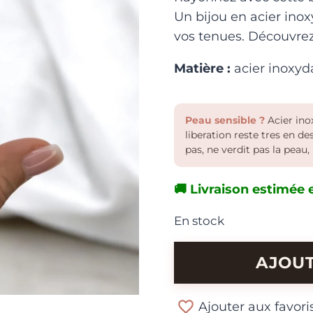
Un bijou en acier inox
vos tenues. Découvre
Matière :
acier inoxyd
Peau sensible ?
Acier inox
liberation reste tres en d
pas, ne verdit pas la peau, 
🚚 Livraison estimée e
En stock
quantité
AJOUT
de
Bague
Ajouter aux favori
Soleil