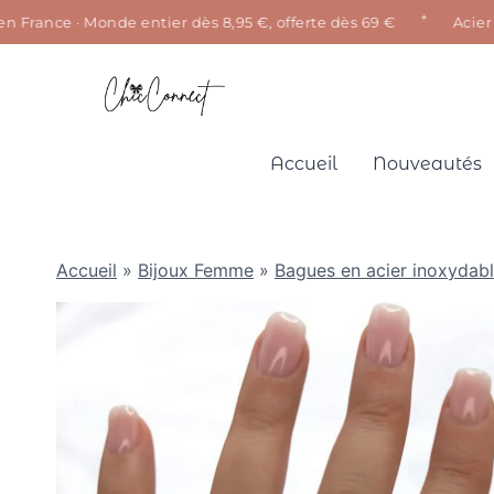
✦
rance · Monde entier dès 8,95 €, offerte dès 69 €
Acier ino
Aller
au
contenu
Accueil
Nouveautés
Accueil
»
Bijoux Femme
»
Bagues en acier inoxydab