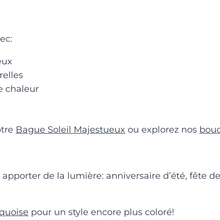
ec:
eux
elles
e chaleur
otre
Bague Soleil Majestueux
ou explorez nos
bouc
 apporter de la lumière: anniversaire d’été, fête d
rquoise
pour un style encore plus coloré!