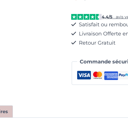
Élégante
4,4/5
· avis v
Satisfait ou rembo
Livraison Offerte e
Retour Gratuit
Commande sécuri
res