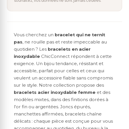
souhaitez, vos données ne sont jamais cédées.
Vous cherchez un
bracelet qui ne ternit
pas
, ne rouille pas et reste impeccable au
quotidien ? Les
bracelets en acier
inoxydable
ChicConnect répondent à cette
exigence. Un bijou tendance, résistant et
accessible, parfait pour celles et ceux qui
veulent un accessoire fiable sans compromis
sur le style. Notre collection propose des
bracelets acier inoxydable femme
et des
modèles mixtes, dans des finitions dorées à
l'or fin ou argentées. Joncs épurés,
manchettes affirmées, bracelets chaîne
délicats : chaque pièce est conçue pour vous
accompagner au quotidien, du bureau à la