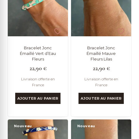
ancien
Bracelet Jonc
Bracelet Jonc
Émaillé Vert d’Eau
Émaillé Mauve
Fleurs
Fleurs Lilas
22,90
€
22,90
€
Livraison offerte en
Livraison offerte en
France
France
AJOUTER AU PANIER
AJOUTER AU PANIER
Nouveau
Nouveau