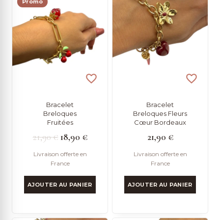
Promo
Bracelet
Bracelet
Breloques
Breloques Fleurs
Fruitées
Cœur Bordeaux
Le
Le
21,90
€
18,90
€
21,90
€
prix
prix
Livraison offerte en
Livraison offerte en
France
France
initial
actuel
était :
est :
AJOUTER AU PANIER
AJOUTER AU PANIER
21,90 €.
18,90 €.