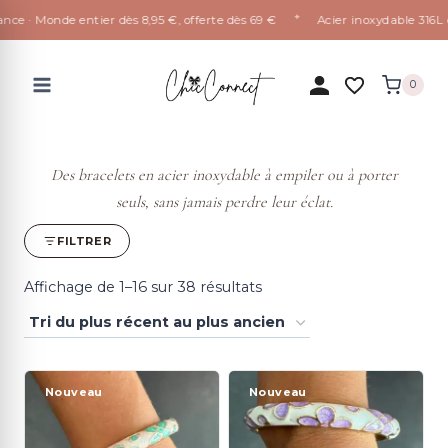
✦
 · Monde entier dès 8,95 €, offerte dès 69 €
Acier inoxydable 316L qui 
Aller
au
0
contenu
Des bracelets en acier inoxydable à empiler ou à porter
seuls, sans jamais perdre leur éclat.
FILTRER
Trié
Affichage de 1–16 sur 38 résultats
du
plus
récent
Nouveau
Nouveau
au
plus