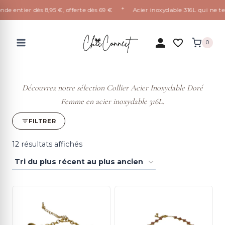
✦
entier dès 8,95 €, offerte dès 69 €
Acier inoxydable 316L qui ne ternit
Aller
au
0
contenu
Découvrez notre sélection Collier Acier Inoxydable Doré
Femme en acier inoxydable 316L.
FILTRER
Trié
12 résultats affichés
du
plus
récent
au
plus