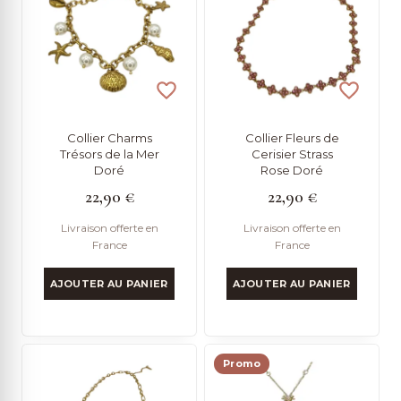
ancien
Collier Charms
Collier Fleurs de
Trésors de la Mer
Cerisier Strass
Doré
Rose Doré
22,90
€
22,90
€
Livraison offerte en
Livraison offerte en
France
France
AJOUTER AU PANIER
AJOUTER AU PANIER
Promo