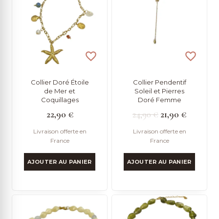
Collier Doré Étoile
Collier Pendentif
de Mer et
Soleil et Pierres
Coquillages
Doré Femme
Le
Le
22,90
€
24,90
€
21,90
€
prix
prix
Livraison offerte en
Livraison offerte en
France
France
initial
actuel
était :
est :
AJOUTER AU PANIER
AJOUTER AU PANIER
24,90 €.
21,90 €.