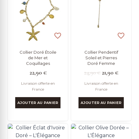
Collier Doré Étoile
Collier Pendentif
de Mer et
Soleil et Pierres
Coquillages
Doré Femme
Le
Le
22,90
€
24,90
€
21,90
€
prix
prix
Livraison offerte en
Livraison offerte en
France
France
initial
actuel
était :
est :
AJOUTER AU PANIER
AJOUTER AU PANIER
24,90 €.
21,90 €.