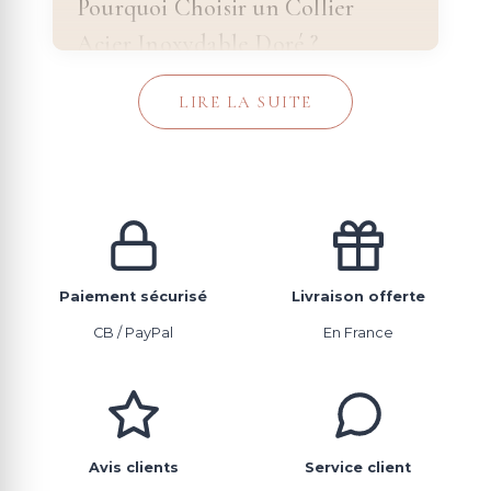
Pourquoi Choisir un Collier
Acier Inoxydable Doré ?
Le choix d'un bijou doré ne se limite plus au
LIRE LA SUITE
plaqué or ou à l'or massif. L'
acier inoxydable
doré
s'impose comme la nouvelle référence.
Voici pourquoi :
Une Dorure Qui Dure
Le plaqué or s'écaille avec le temps. L'acier
Paiement sécurisé
Livraison offerte
doré PVD conserve son éclat pendant des
CB / PayPal
En France
années. Notre
Collier Trèfle Doré
en est
l'exemple parfait : un bijou porte-bonheur
dont la dorure reste intacte même après des
mois de port quotidien. Cette longévité
Avis clients
Service client
exceptionnelle vient de la technique de