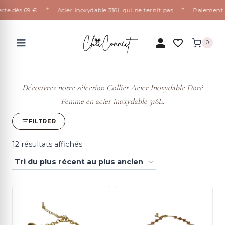
✦
✦
rte dès 69 €
Acier inoxydable 316L qui ne ternit pas
Paiement 10
Aller
au
0
contenu
Découvrez notre sélection Collier Acier Inoxydable Doré
Femme en acier inoxydable 316L.
FILTRER
Trié
12 résultats affichés
du
plus
récent
au
plus