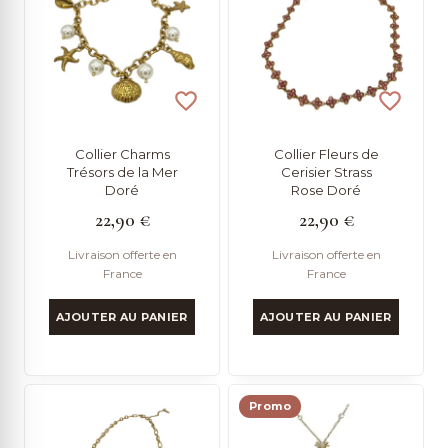
ancien
Collier Charms
Collier Fleurs de
Trésors de la Mer
Cerisier Strass
Doré
Rose Doré
22,90
€
22,90
€
Livraison offerte en
Livraison offerte en
France
France
AJOUTER AU PANIER
AJOUTER AU PANIER
Promo