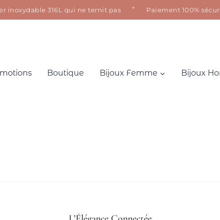
✦
noxydable 316L qui ne ternit pas
Paiement 100% sécurisé · 
motions
Boutique
Bijoux Femme
Bijoux 
L’Élégance Connectée