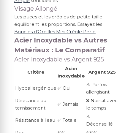
Ample
sont idéales.
Visage Allongé
Les puces et les créoles de petite taille
équilibrent les proportions. Essayez les
Boucles d'Oreilles Mini Créole Perle
.
Acier Inoxydable vs Autres
Matériaux : Le Comparatif
Acier Inoxydable vs Argent 925
Acier
Critère
Argent 925
Inoxydable
⚠️ Parfois
Hypoallergénique
✅ Oui
allergisant
Résistance au
❌ Noircit avec
✅ Jamais
ternissement
le temps
⚠️
Résistance à l'eau
✅ Totale
Déconseillé
Prix
€€
€€€