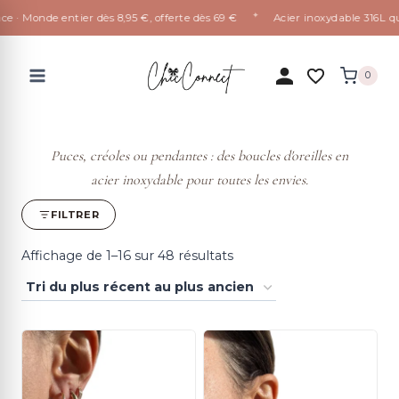
✦
Monde entier dès 8,95 €, offerte dès 69 €
Acier inoxydable 316L qui ne
Aller
au
0
contenu
Puces, créoles ou pendantes : des boucles d'oreilles en
acier inoxydable pour toutes les envies.
FILTRER
Trié
Affichage de 1–16 sur 48 résultats
du
plus
récent
au
plus