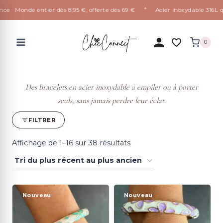
✦
· Monde entier dès 8,95 €, offerte dès 69 €
Acier inoxydable 316L qui n
Aller
au
0
contenu
Des bracelets en acier inoxydable à empiler ou à porter
seuls, sans jamais perdre leur éclat.
FILTRER
Trié
Affichage de 1–16 sur 38 résultats
du
plus
récent
Nouveau
Nouveau
au
plus