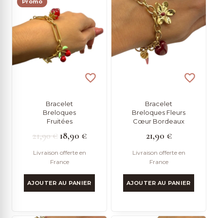
Promo
Bracelet
Bracelet
Breloques
Breloques Fleurs
Fruitées
Cœur Bordeaux
Le
Le
21,90
€
18,90
€
21,90
€
prix
prix
Livraison offerte en
Livraison offerte en
France
France
initial
actuel
était :
est :
AJOUTER AU PANIER
AJOUTER AU PANIER
21,90 €.
18,90 €.