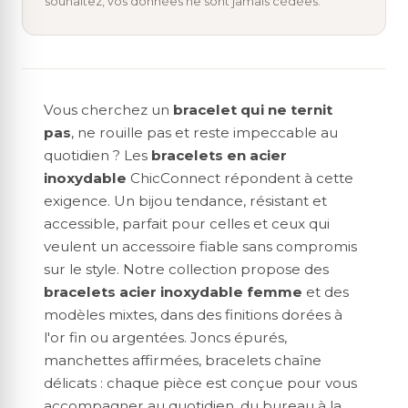
souhaitez, vos données ne sont jamais cédées.
Vous cherchez un
bracelet qui ne ternit
pas
, ne rouille pas et reste impeccable au
quotidien ? Les
bracelets en acier
inoxydable
ChicConnect répondent à cette
exigence. Un bijou tendance, résistant et
accessible, parfait pour celles et ceux qui
veulent un accessoire fiable sans compromis
sur le style. Notre collection propose des
bracelets acier inoxydable femme
et des
modèles mixtes, dans des finitions dorées à
l'or fin ou argentées. Joncs épurés,
manchettes affirmées, bracelets chaîne
délicats : chaque pièce est conçue pour vous
accompagner au quotidien, du bureau à la