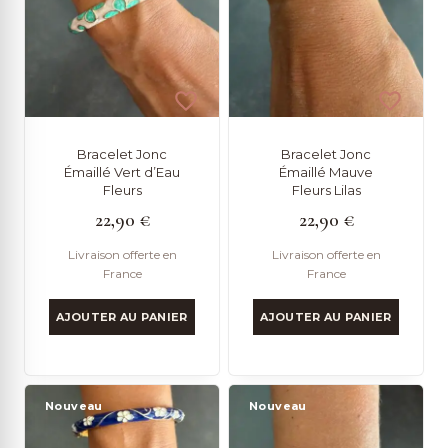
ancien
Bracelet Jonc
Bracelet Jonc
Émaillé Vert d’Eau
Émaillé Mauve
Fleurs
Fleurs Lilas
22,90
€
22,90
€
Livraison offerte en
Livraison offerte en
France
France
AJOUTER AU PANIER
AJOUTER AU PANIER
Nouveau
Nouveau