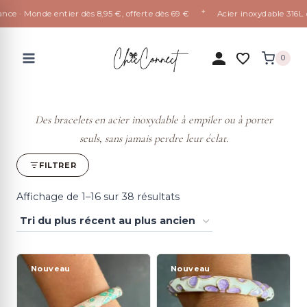
✦
 · Monde entier dès 8,95 €, offerte dès 69 €
Acier inoxydable 316L qui 
Aller
au
0
contenu
Des bracelets en acier inoxydable à empiler ou à porter
seuls, sans jamais perdre leur éclat.
FILTRER
Trié
Affichage de 1–16 sur 38 résultats
du
plus
récent
Nouveau
Nouveau
au
plus