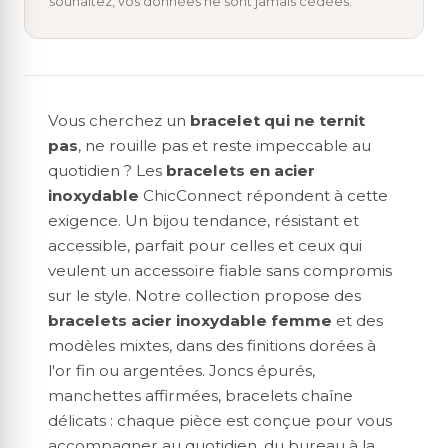
souhaitez, vos données ne sont jamais cédées.
Vous cherchez un
bracelet qui ne ternit
pas
, ne rouille pas et reste impeccable au
quotidien ? Les
bracelets en acier
inoxydable
ChicConnect répondent à cette
exigence. Un bijou tendance, résistant et
accessible, parfait pour celles et ceux qui
veulent un accessoire fiable sans compromis
sur le style. Notre collection propose des
bracelets acier inoxydable femme
et des
modèles mixtes, dans des finitions dorées à
l'or fin ou argentées. Joncs épurés,
manchettes affirmées, bracelets chaîne
délicats : chaque pièce est conçue pour vous
accompagner au quotidien, du bureau à la