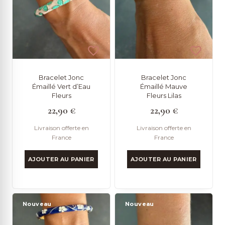
ancien
Bracelet Jonc
Bracelet Jonc
Émaillé Vert d’Eau
Émaillé Mauve
Fleurs
Fleurs Lilas
22,90
€
22,90
€
Livraison offerte en
Livraison offerte en
France
France
AJOUTER AU PANIER
AJOUTER AU PANIER
Nouveau
Nouveau