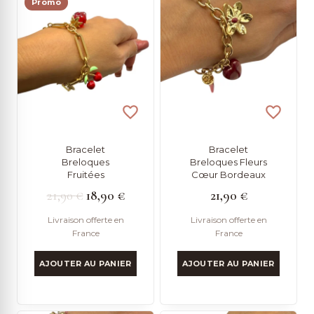
Promo
Bracelet
Bracelet
Breloques
Breloques Fleurs
Fruitées
Cœur Bordeaux
Le
Le
21,90
€
18,90
€
21,90
€
prix
prix
Livraison offerte en
Livraison offerte en
France
France
initial
actuel
était :
est :
AJOUTER AU PANIER
AJOUTER AU PANIER
21,90 €.
18,90 €.